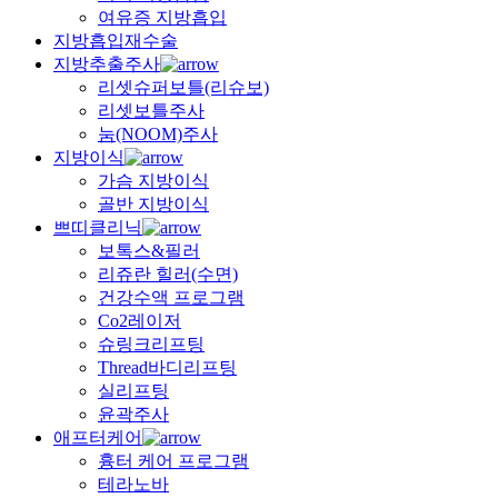
여유증 지방흡입
지방흡입재수술
지방추출주사
리셋슈퍼보틀(리슈보)
리셋보틀주사
눔(NOOM)주사
지방이식
가슴 지방이식
골반 지방이식
쁘띠클리닉
보톡스&필러
리쥬란 힐러(수면)
건강수액 프로그램
Co2레이저
슈링크리프팅
Thread바디리프팅
실리프팅
윤곽주사
애프터케어
흉터 케어 프로그램
테라노바